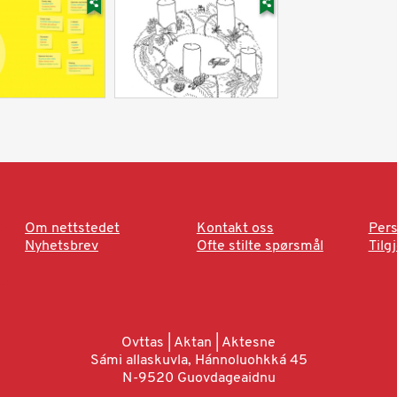
Om nettstedet
Kontakt oss
Pers
Nyhetsbrev
Ofte stilte spørsmål
Tilg
Ovttas | Aktan | Aktesne
Sámi allaskuvla, Hánnoluohkká 45
N-9520 Guovdageaidnu