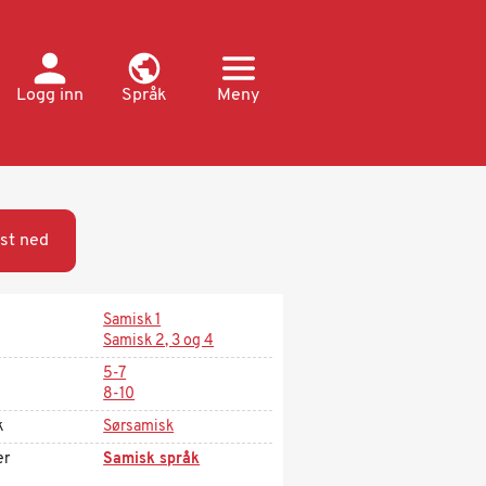
Logg inn
Språk
Meny
st ned
Samisk 1
Samisk 2, 3 og 4
5-7
8-10
k
Sørsamisk
er
Samisk språk