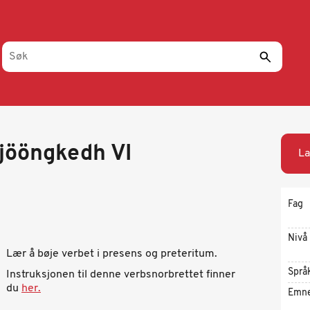
Tjööngkedh VI
La
Fag
Nivå
Lær å bøje verbet i presens og preteritum.
Språ
Instruksjonen til denne verbsnorbrettet finner
du
her.
Emn