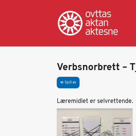
Hopp
til
hovedinnhold
Verbsnorbrett – 
Spill av
volume_up
Læremidlet er selvrettende.