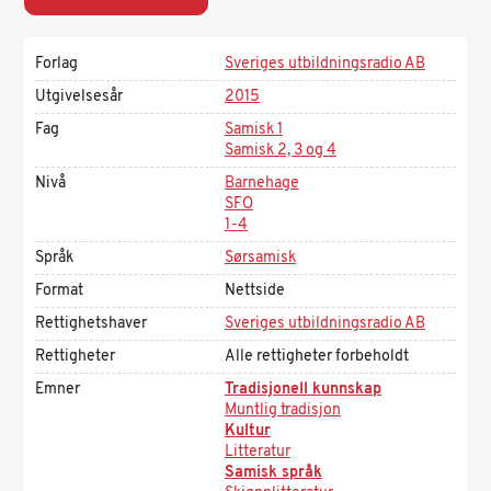
Forlag
Sveriges utbildningsradio AB
Utgivelsesår
2015
Fag
Samisk 1
Samisk 2, 3 og 4
Nivå
Barnehage
SFO
1-4
Språk
Sørsamisk
Format
Nettside
Rettighetshaver
Sveriges utbildningsradio AB
Rettigheter
Alle rettigheter forbeholdt
Emner
Tradisjonell kunnskap
Muntlig tradisjon
Kultur
Litteratur
Samisk språk