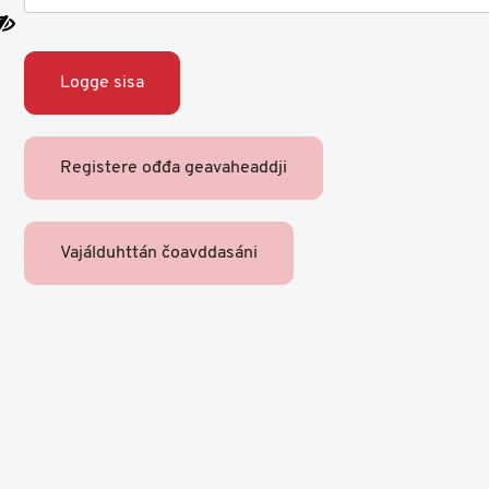
Logge sisa
Registere ođđa geavaheaddji
Vajálduhttán čoavddasáni