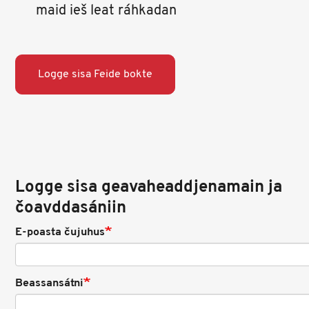
maid ieš leat ráhkadan
Logge sisa Feide bokte
Logge sisa geavaheaddjenamain ja
čoavddasániin
E-poasta čujuhus
Beassansátni