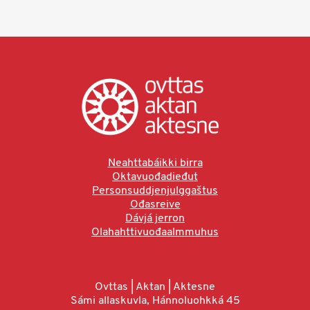
Neahttabáikki birra
Oktavuođadieđut
Personsuddjenjulggaštus
Ođasreive
Dávjá jerron
Olahahttivuođaalmmuhus
Ovttas | Aktan | Aktesne
Sámi allaskuvla, Hánnoluohkká 45