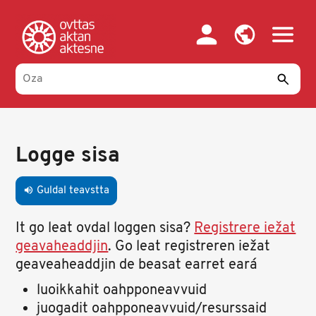
Skip
to
main
content
Primary
tabs
Logge sisa
Guldal teavstta
volume_up
It go leat ovdal loggen sisa?
Registrere iežat
geavaheaddjin
. Go leat registreren iežat
geaveaheaddjin de beasat earret eará
luoikkahit oahpponeavvuid
juogadit oahpponeavvuid/resurssaid