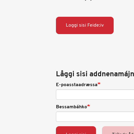
Loggi sisi Feide:iv
Låggi sisi addnenamájn
E-poasstaadræssa
Bessambáhko