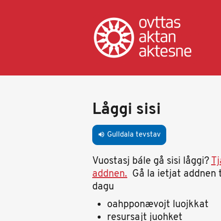
Gahpa
oajvve-
sisadnuj
Primary
tabs
Låggi sisi
Gulldala tevstav
volume_up
Vuostasj bále gå sisi låggi?
Tj
addnen.
Gå la ietjat addnen 
dagu
oahpponævojt luojkkat
resursajt juohket