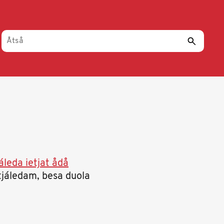
áleda ietjat ådå
tjáledam, besa duola