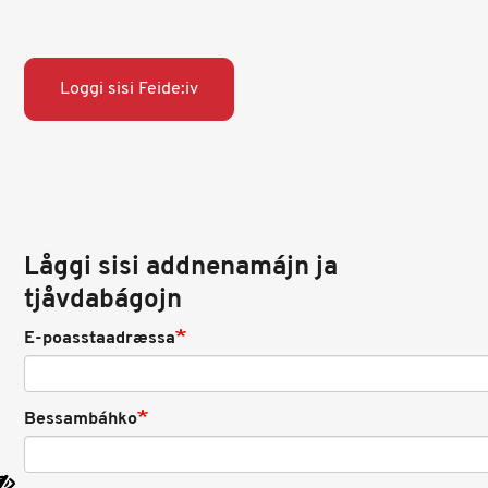
Loggi sisi Feide:iv
Låggi sisi addnenamájn ja
tjåvdabágojn
E-poasstaadræssa
Bessambáhko