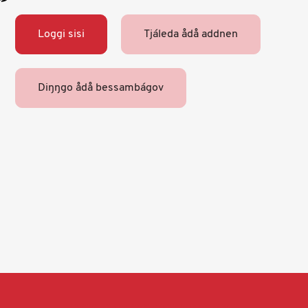
Loggi sisi
Tjáleda ådå addnen
Diŋŋgo ådå bessambágov