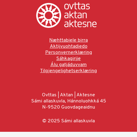
Næhttabiele birra
Aktijvuohtadiedo
Personvernerklæring
Sáhkagirjje
Álu gatjáduvvam
Tilgjengelighetserklæring
Ovttas | Aktan | Aktesne
Sámi allaskuvla, Hánnoluohkká 45
N-9520 Guovdageaidnu
© 2025 Sámi allaskuvla