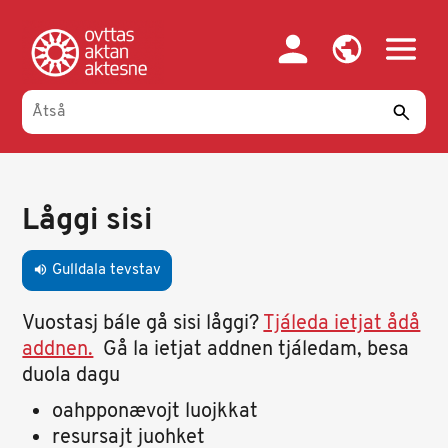
Gahpa
oajvve-
sisadnuj
Primary
tabs
Låggi sisi
Gulldala tevstav
volume_up
Vuostasj bále gå sisi låggi?
Tjáleda ietjat ådå
addnen.
Gå la ietjat addnen tjáledam, besa
duola dagu
oahpponævojt luojkkat
resursajt juohket