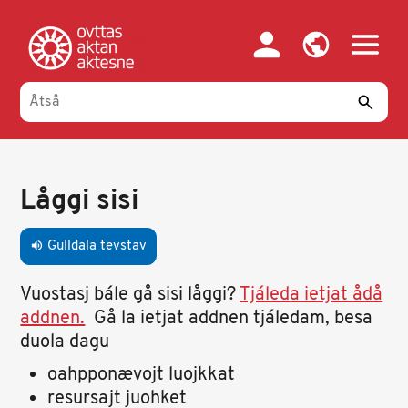
Gahpa
oajvve-
sisadnuj
Primary
tabs
Låggi sisi
Gulldala tevstav
volume_up
Vuostasj bále gå sisi låggi?
Tjáleda ietjat ådå
addnen.
Gå la ietjat addnen tjáledam, besa
duola dagu
oahpponævojt luojkkat
resursajt juohket