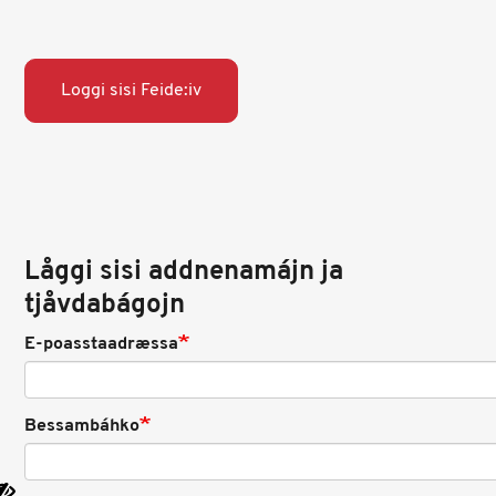
Loggi sisi Feide:iv
Låggi sisi addnenamájn ja
tjåvdabágojn
E-poasstaadræssa
Bessambáhko