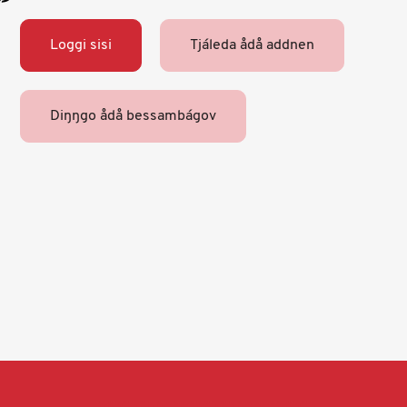
Loggi sisi
Tjáleda ådå addnen
Diŋŋgo ådå bessambágov