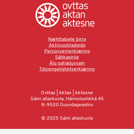
Næhttabiele birra
Aktijvuohtadiedo
Personvernerklæring
Sáhkagirjje
Álu gatjáduvvam
Tilgjengelighetserklæring
Ovttas | Aktan | Aktesne
Sámi allaskuvla, Hánnoluohkká 45
N-9520 Guovdageaidnu
© 2025 Sámi allaskuvla