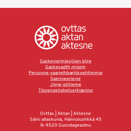
Gaskeviermiesijjien bïjre
Gaskesadth mijjem
Persovne-vaarjelhbæjhkoehtimmie
Saernieprievie
Jïjnje gihtjeme
Tilgjengelighetserklæring
Ovttas | Aktan | Aktesne
Sámi allaskuvla, Hánnoluohkká 45
N-9520 Guovdageaidnu