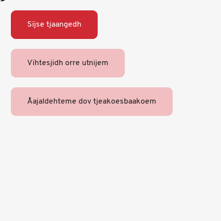
Sïjse tjaangedh
Vïhtesjidh orre utnijem
Åajaldehteme dov tjeakoesbaakoem