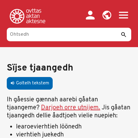
Skip
to
main
content
Primary
tabs
Sïjse tjaangedh
Goltelh tekstem
volume_up
Ih gåessie gænnah aarebi gåatan
tjaangeme?
Darjoeh orre utnijem.
Jis gåatan
tjaangedh dellie åadtjoeh vielie nuepieh:
learoevierhtieh löönedh
vierhtieh juekedh