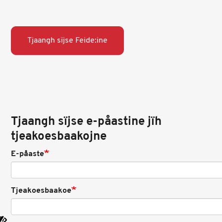
Tjaangh sïjse Feide:ine
Tjaangh sïjse e-påastine jïh
tjeakoesbaakojne
E-påaste
Tjeakoesbaakoe