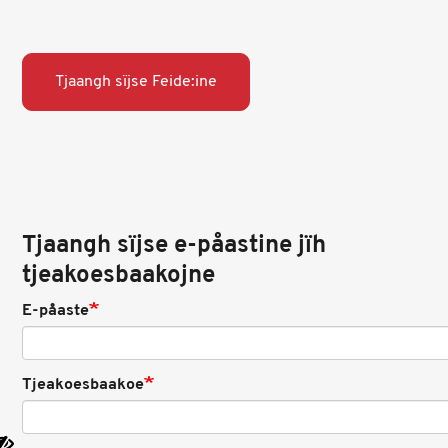
Tjaangh sïjse Feide:ine
Tjaangh sïjse e-påastine jïh
tjeakoesbaakojne
E-påaste
Tjeakoesbaakoe