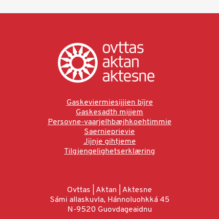
Gaskeviermiesijjien bïjre
Gaskesadth mijjem
Persovne-vaarjelhbæjhkoehtimmie
Saernieprievie
Jïjnje gihtjeme
Tilgjengelighetserklæring
Ovttas | Aktan | Aktesne
Sámi allaskuvla, Hánnoluohkká 45
N-9520 Guovdageaidnu