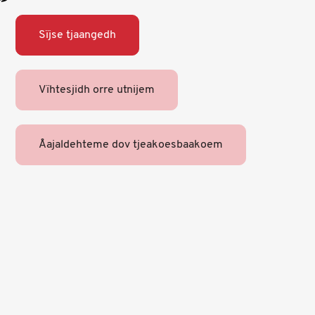
Sïjse tjaangedh
Vïhtesjidh orre utnijem
Åajaldehteme dov tjeakoesbaakoem