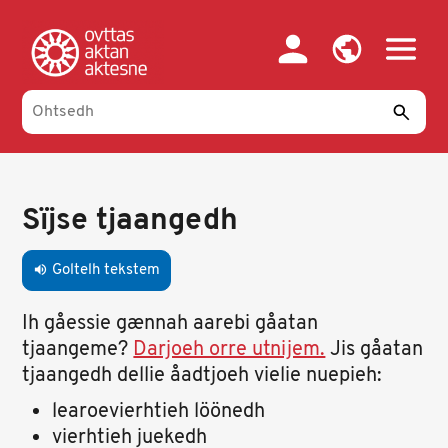
Skip
to
main
content
Primary
tabs
Sïjse tjaangedh
Goltelh tekstem
volume_up
Ih gåessie gænnah aarebi gåatan
tjaangeme?
Darjoeh orre utnijem.
Jis gåatan
tjaangedh dellie åadtjoeh vielie nuepieh:
learoevierhtieh löönedh
vierhtieh juekedh