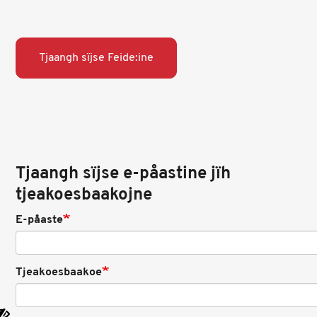
Tjaangh sïjse Feide:ine
Tjaangh sïjse e-påastine jïh
tjeakoesbaakojne
E-påaste
Tjeakoesbaakoe