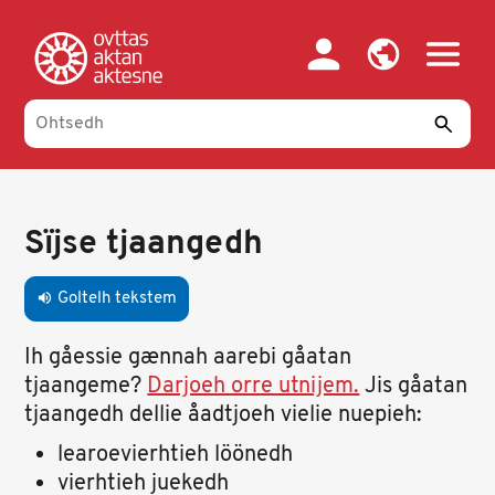
Skip
to
main
content
Primary
tabs
Sïjse tjaangedh
Goltelh tekstem
volume_up
Ih gåessie gænnah aarebi gåatan
tjaangeme?
Darjoeh orre utnijem.
Jis gåatan
tjaangedh dellie åadtjoeh vielie nuepieh:
learoevierhtieh löönedh
vierhtieh juekedh