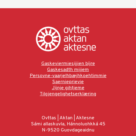
Gaskeviermiesijjien bïjre
Gaskesadth mijjem
Persovne-vaarjelhbæjhkoehtimmie
Saernieprievie
Jïjnje gihtjeme
Tilgjengelighetserklæring
Ovttas | Aktan | Aktesne
Sámi allaskuvla, Hánnoluohkká 45
N-9520 Guovdageaidnu