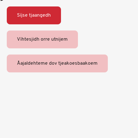
Sïjse tjaangedh
Vïhtesjidh orre utnijem
Åajaldehteme dov tjeakoesbaakoem