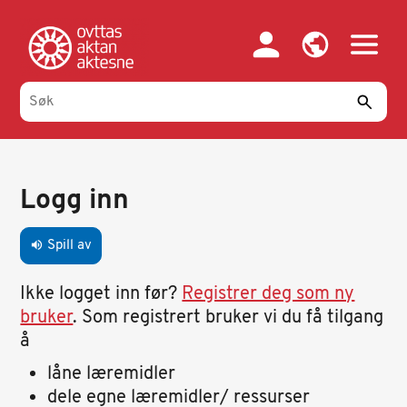
Hopp
til
hovedinnhold
Primary
tabs
Logg inn
Spill av
volume_up
Ikke logget inn før?
Registrer deg som ny
bruker
. Som registrert bruker vi du få tilgang
å
låne læremidler
dele egne læremidler/ ressurser