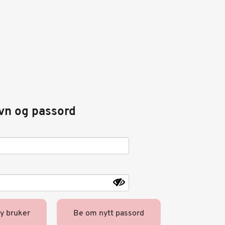
vn og passord
ny bruker
Be om nytt passord