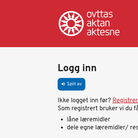
Hopp
til
hovedinnhold
Primary
tabs
Logg inn
Spill av
volume_up
Ikke logget inn før?
Registre
Som registrert bruker vi du få
låne læremidler
dele egne læremidler/ re