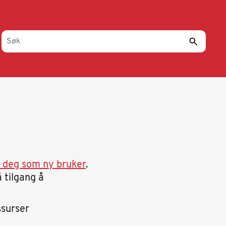
r deg som ny bruker
.
 tilgang å
ssurser