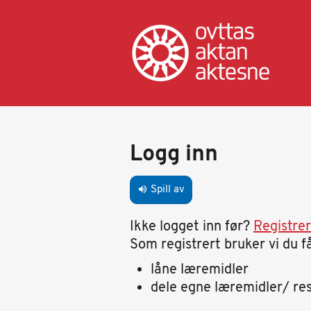
Hopp
til
hovedinnhold
Primary
tabs
Logg inn
Spill av
volume_up
Ikke logget inn før?
Registre
Som registrert bruker vi du få
låne læremidler
dele egne læremidler/ re