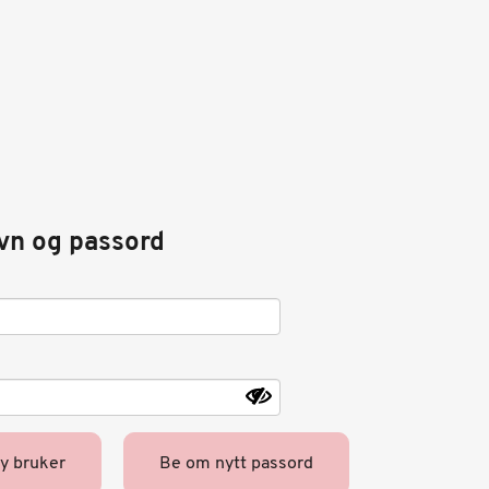
vn og passord
ny bruker
Be om nytt passord