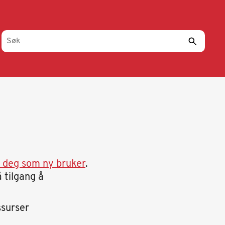
r deg som ny bruker
.
 tilgang å
ssurser