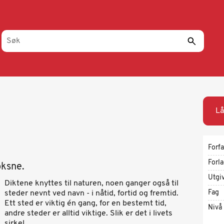
Lå
Forfa
Forl
oksne.
Utgi
Diktene knyttes til naturen, noen ganger også til
Fag
steder nevnt ved navn - i nåtid, fortid og fremtid.
Ett sted er viktig én gang, for en bestemt tid,
Nivå
andre steder er alltid viktige. Slik er det i livets
sirkel.