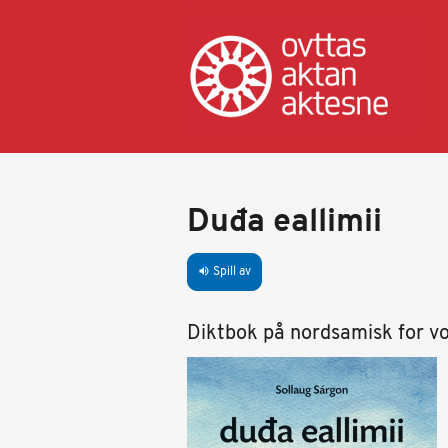
Hopp
til
hovedinnhold
Duđa eallimii
Spill av
volume_up
Diktbok på nordsamisk for v