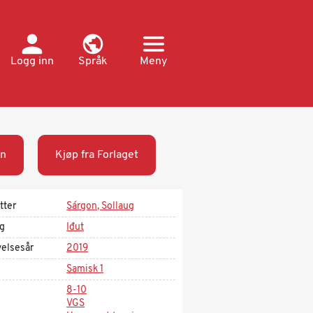
Logg inn
Språk
Meny
n
Kjøp fra Forlaget
tter
Sárgon, Sollaug
ag
Iđut
velsesår
2019
Samisk 1
8-10
VGS