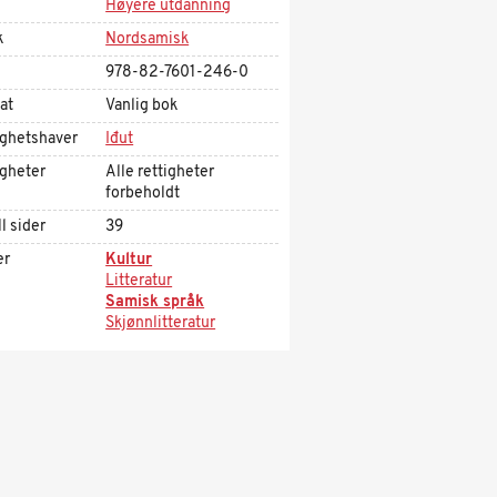
Høyere utdanning
k
Nordsamisk
978-82-7601-246-0
at
Vanlig bok
ighetshaver
Iđut
igheter
Alle rettigheter
forbeholdt
l sider
39
er
Kultur
Litteratur
Samisk språk
Skjønnlitteratur